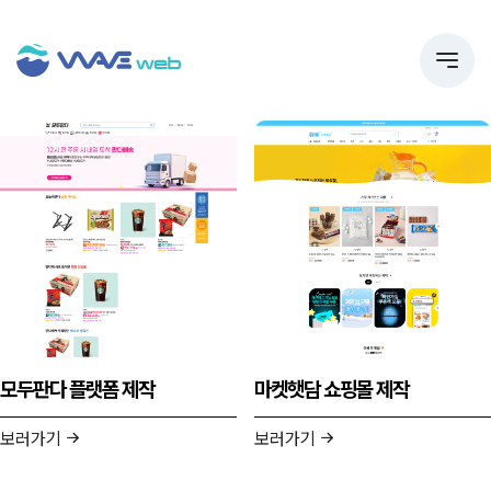
모두판다 플랫폼 제작
마켓햇담 쇼핑몰 제작
보러가기
보러가기